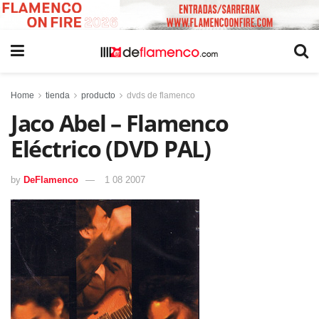
Home
tienda
producto
dvds de flamenco
Jaco Abel – Flamenco
Eléctrico (DVD PAL)
by
DeFlamenco
1 08 2007