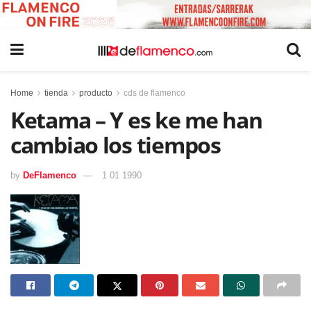
Home
tienda
producto
cds de flamenco
Ketama – Y es ke me han
cambiao los tiempos
by
DeFlamenco
1 01 1990