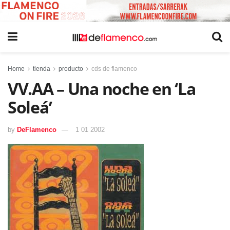
Home
tienda
producto
cds de flamenco
VV.AA – Una noche en ‘La
Soleá’
by
DeFlamenco
1 01 2002