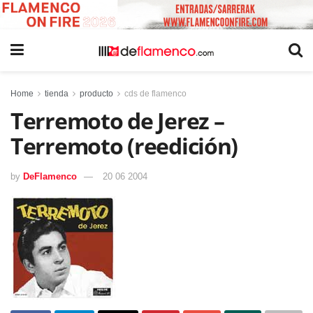
Home
tienda
producto
cds de flamenco
Terremoto de Jerez –
Terremoto (reedición)
by
DeFlamenco
20 06 2004