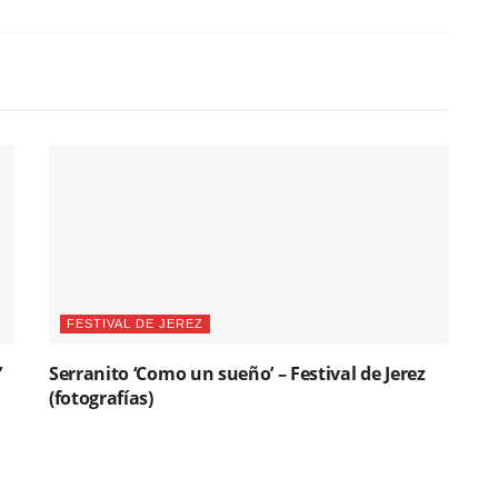
FESTIVAL DE JEREZ
’
Serranito ‘Como un sueño’ – Festival de Jerez
(fotografías)