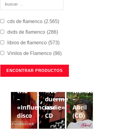
cds de flamenco
(2.565)
dvds de flamenco
(286)
libros de flamenco
(573)
Vinilos de Flamenco
(96)
CDS DE
CDS DE
CDS DE
FLAMENCO
FLAMENCO
FLAMENCO
Lorenzo
Gregorio
Estrella
Moya
Moya
de
trío
«No
Manuela
–
duerme
–
«Influencias»
nadie»
Abril
disco
CD
(CD)