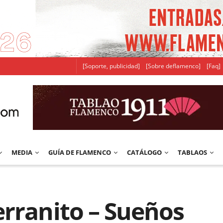
[Soporte, publicidad]
[Sobre deflamenco]
[Faq]
MEDIA
GUÍA DE FLAMENCO
CATÁLOGO
TABLAOS
erranito – Sueños