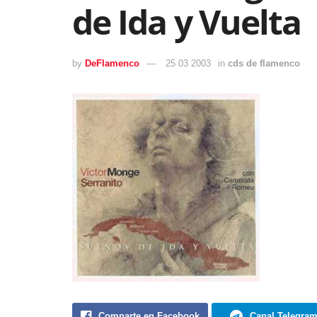
de Ida y Vuelta
by
DeFlamenco
25 03 2003
in
cds de flamenco
Comparte en Facebook
Canal Telegra