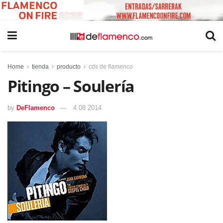
Home
tienda
producto
cds de flamenco
Pitingo – Soulería
by
DeFlamenco
4 08 2014