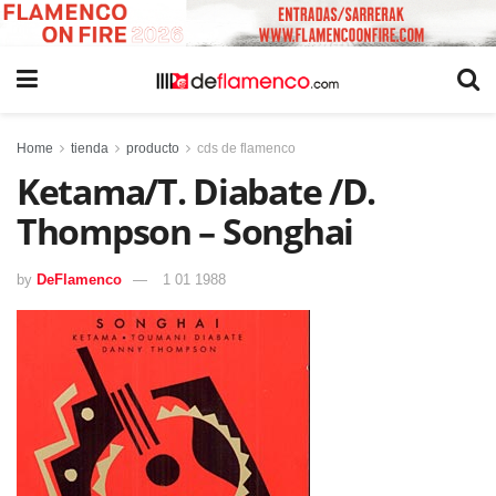
Home
tienda
producto
cds de flamenco
Ketama/T. Diabate /D.
Thompson – Songhai
by
DeFlamenco
1 01 1988