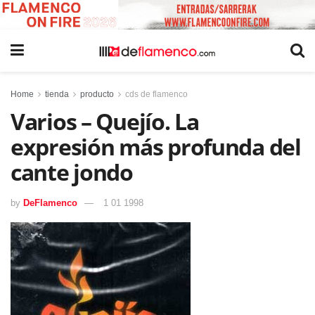
Home
tienda
producto
cds de flamenco
Varios – Quejío. La
expresión más profunda del
cante jondo
by
DeFlamenco
1 01 1998