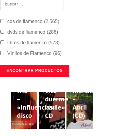
cds de flamenco
(2.565)
dvds de flamenco
(286)
libros de flamenco
(573)
Vinilos de Flamenco
(96)
CDS DE
CDS DE
CDS DE
FLAMENCO
FLAMENCO
FLAMENCO
Lorenzo
Gregorio
Estrella
Moya
Moya
de
trío
«No
Manuela
–
duerme
–
«Influencias»
nadie»
Abril
disco
CD
(CD)