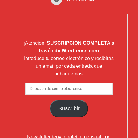
¡Atención!
SUSCRIPCIÓN COMPLETA a
través de Wordpress.com
Introduce tu correo electrónico y recibirás
un email por cada entrada que
publiquemos.
Dirección
de
correo
Suscribir
electrónico
Newsletter (envío boletín mensual con