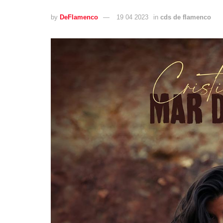
by
DeFlamenco
19 04 2023
in
cds de flamenco