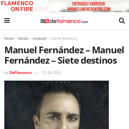
Home
tienda
producto
cds de flamenco
Manuel Fernández – Manuel
Fernández – Siete destinos
by
DeFlamenco
27 04 2016