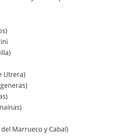
os)
ini
lla)
e Utrera)
ageneras)
as)
naínas)
s del Marrueco y Cabal)
.