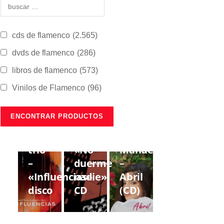
cds de flamenco
(2.565)
dvds de flamenco
(286)
libros de flamenco
(573)
Vinilos de Flamenco
(96)
CDS DE
CDS DE
CDS DE
FLAMENCO
FLAMENCO
FLAMENCO
Lorenzo
Gregorio
Estrella
Moya
Moya
de
trío
«No
Manuela
–
duerme
–
«Influencias»
nadie»
Abril
disco
CD
(CD)