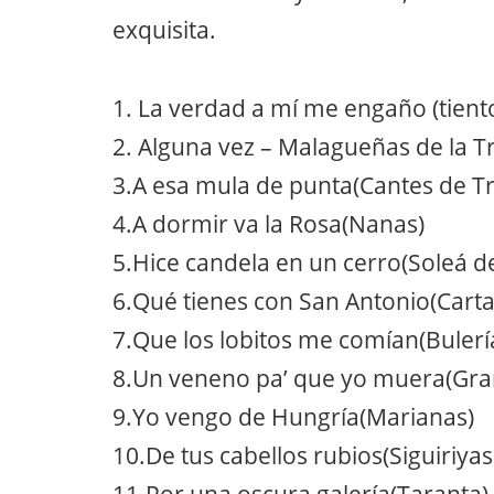
exquisita.
1. La verdad a mí me engaño (tient
2. Alguna vez – Malagueñas de la Tr
3.A esa mula de punta(Cantes de Tri
4.A dormir va la Rosa(Nanas)
5.Hice candela en un cerro(Soleá d
6.Qué tienes con San Antonio(Cart
7.Que los lobitos me comían(Bulerí
8.Un veneno pa’ que yo muera(Gra
9.Yo vengo de Hungría(Marianas)
10.De tus cabellos rubios(Siguiriya
11.Por una oscura galería(Taranta)