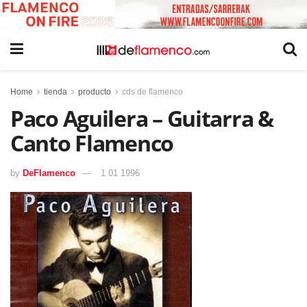
Home
tienda
producto
cds de flamenco
Paco Aguilera – Guitarra &
Canto Flamenco
by
DeFlamenco
1 01 1996