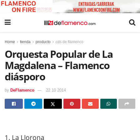
Home
tienda
producto
cds de flamenco
Orquesta Popular de La
Magdalena – Flamenco
diásporo
by
DeFlamenco
22 10 2014
1. La Llorona