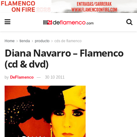
Home
tienda
producto
cds de flamenco
Diana Navarro – Flamenco
(cd & dvd)
by
DeFlamenco
30 10 2011