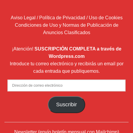
Aviso Legal / Política de Privacidad / Uso de Cookies
Condiciones de Uso y Normas de Publicación de
Anuncios Clasificados
¡Atención!
SUSCRIPCIÓN COMPLETA a través de
Wordpress.com
Introduce tu correo electrónico y recibirás un email por
cada entrada que publiquemos.
Dirección
de
correo
Suscribir
electrónico
Newsletter (envío boletín mensual con Mailchimp)