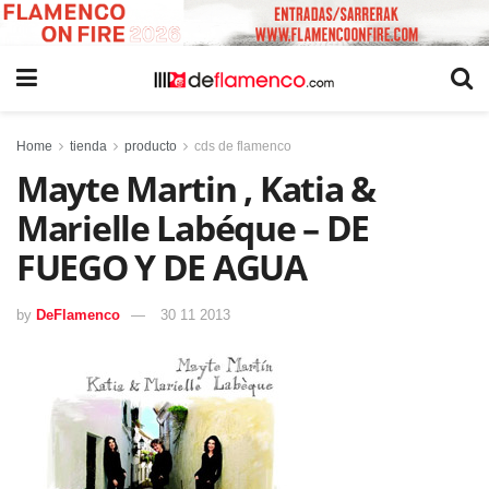
Home
tienda
producto
cds de flamenco
Mayte Martin , Katia &
Marielle Labéque – DE
FUEGO Y DE AGUA
by
DeFlamenco
30 11 2013