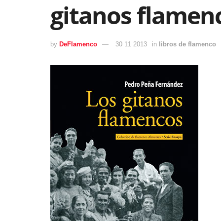
gitanos flamen
by
DeFlamenco
30 11 2013
in
libros de flamenco