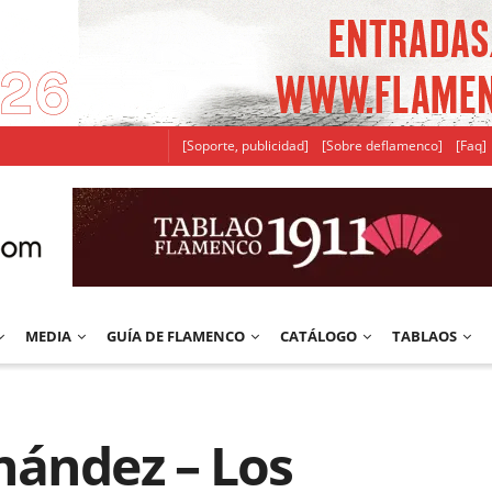
[Soporte, publicidad]
[Sobre deflamenco]
[Faq]
MEDIA
GUÍA DE FLAMENCO
CATÁLOGO
TABLAOS
nández – Los