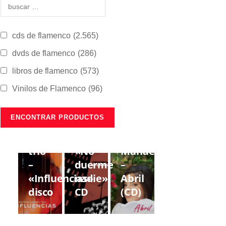
cds de flamenco
(2.565)
dvds de flamenco
(286)
libros de flamenco
(573)
Vinilos de Flamenco
(96)
CDS DE
CDS DE
CDS DE
FLAMENCO
FLAMENCO
FLAMENCO
Lorenzo
Gregorio
Estrella
Moya
Moya
de
trío
«No
Manuela
–
duerme
–
«Influencias»
nadie»
Abril
disco
CD
(CD)