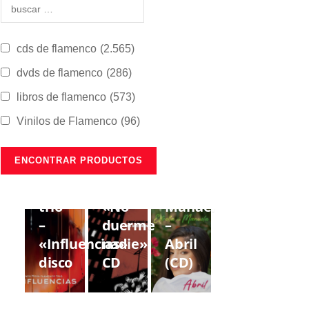
cds de flamenco
(2.565)
dvds de flamenco
(286)
libros de flamenco
(573)
Vinilos de Flamenco
(96)
CDS DE
CDS DE
CDS DE
FLAMENCO
FLAMENCO
FLAMENCO
Lorenzo
Gregorio
Estrella
Moya
Moya
de
trío
«No
Manuela
–
duerme
–
«Influencias»
nadie»
Abril
disco
CD
(CD)