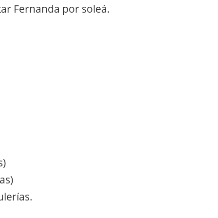
antar Fernanda por soleá.
s)
as)
lerías.