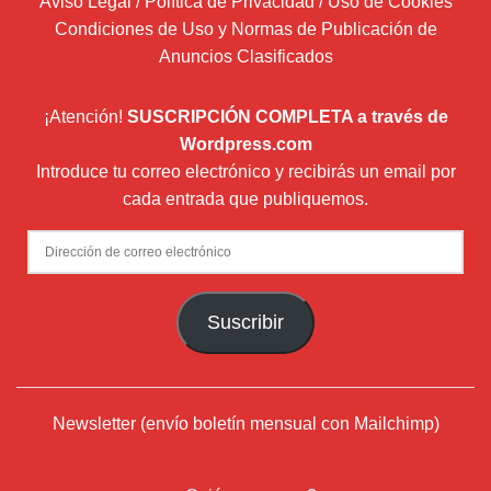
Aviso Legal / Política de Privacidad / Uso de Cookies
Condiciones de Uso y Normas de Publicación de
Anuncios Clasificados
¡Atención!
SUSCRIPCIÓN COMPLETA a través de
Wordpress.com
Introduce tu correo electrónico y recibirás un email por
cada entrada que publiquemos.
Dirección
de
correo
Suscribir
electrónico
Newsletter (envío boletín mensual con Mailchimp)