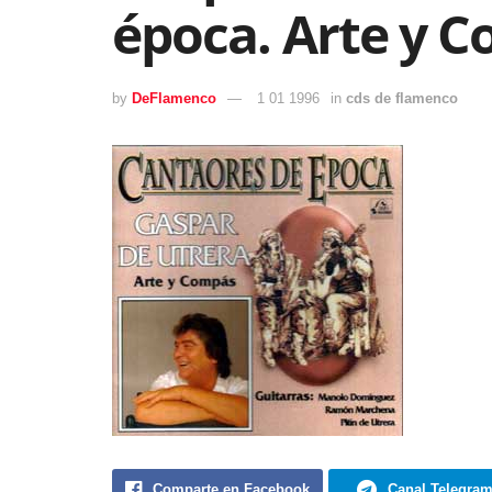
época. Arte y 
by
DeFlamenco
1 01 1996
in
cds de flamenco
Comparte en Facebook
Canal Telegra