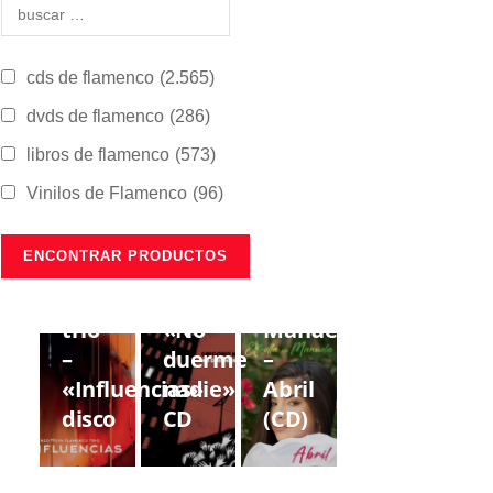
cds de flamenco
(2.565)
dvds de flamenco
(286)
libros de flamenco
(573)
Vinilos de Flamenco
(96)
CDS DE
CDS DE
CDS DE
FLAMENCO
FLAMENCO
FLAMENCO
Lorenzo
Gregorio
Estrella
Moya
Moya
de
trío
«No
Manuela
–
duerme
–
«Influencias»
nadie»
Abril
disco
CD
(CD)