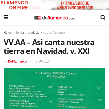
Home
tienda
producto
cds de flamenco
VV.AA – Asi canta nuestra
tierra en Navidad. v. XXI
by
DeFlamenco
7 09 2013