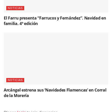
NOTICIAS
El Farru presenta “Farrucos y Fernández”. Navidad en
familia. 4º edición
NOTICIAS
Arcángel estrena sus ‘Navidades Flamencas’ en Corral
de la Morería