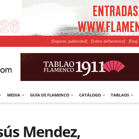
[Soporte, publicidad]
[Sobre deflamenco]
[Faq]
MEDIA
GUÍA DE FLAMENCO
CATÁLOGO
TABLAOS
esús Mendez,