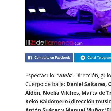
Comparte en Facebook
Canal Telegra
Espectáculo: ‘
Vuela
‘. Dirección, gui
Cuerpo de baile:
Daniel Saltares, 
Aldón, Noelia Vilches, Marta de 
Keko Baldomero (dirección music
Antón Suárez y Manuel Muñoz ‘El