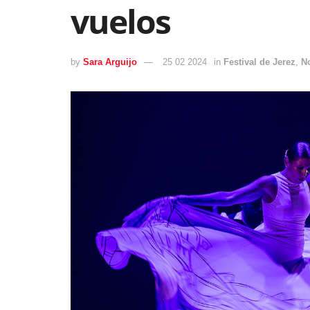
vuelos
by
Sara Arguijo
25 02 2024
in
Festival de Jerez
,
N