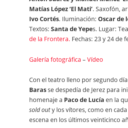
Matías López ‘El Mati’
. Saxofón, a
Ivo Cortés
. Iluminación:
Oscar de l
Textos:
Santa de Yepe
s. Lugar: Te
de la Frontera.
Fechas: 23 y 24 de f
Galería fotográfica
–
Vídeo
Con el teatro lleno por segundo día
Baras
se despedía de Jerez para in
homenaje a
Paco de Lucía
en la qu
sold out
y los vítores, como en cada
escena en los últimos veinticinco a