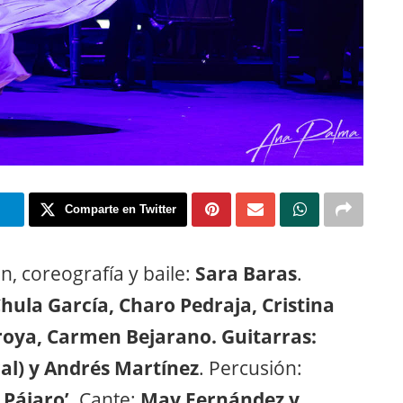
m
Comparte en Twitter
on, coreografía y baile:
Sara Baras
.
Chula García, Charo Pedraja, Cristina
Troya, Carmen Bejarano. Guitarras:
al) y Andrés Martínez
. Percusión:
 Pájaro’
. Cante:
May Fernández y