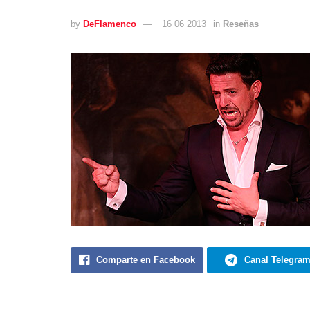
by
DeFlamenco
16 06 2013
in
Reseñas
Comparte en Facebook
Canal Telegra