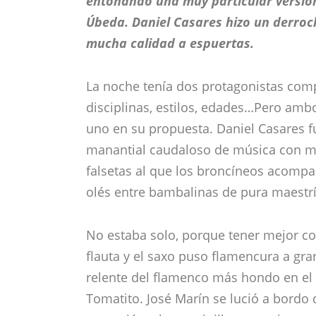
entonando una muy particular versión
Úbeda. Daniel Casares hizo un derroc
mucha calidad a espuertas.
La noche tenía dos protagonistas comp
disciplinas, estilos, edades…Pero amb
uno en su propuesta. Daniel Casares f
manantial caudaloso de música con ma
falsetas al que los broncíneos acompa
olés entre bambalinas de pura maestrí
No estaba solo, porque tener mejor com
flauta y el saxo puso flamencura a gr
relente del flamenco más hondo en el 
Tomatito. José Marín se lució a bordo 