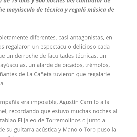
 de 19 días y 500 noches del cantautor de
he mayúsculo de técnica y regaló música de
letamente diferentes, casi antagonistas, en
os regalaron un espectáculo delicioso cada
ue un derroche de facultades técnicas, un
yúsculas, un alarde de picados, trémolos,
ñantes de La Cañeta tuvieron que regalarle
a.
pañía era imposible, Agustín Carrillo a la
anel, recordando que estuvo muchas noches al
tablao El Jaleo de Torremolinos o junto a
de su guitarra acústica y Manolo Toro puso la