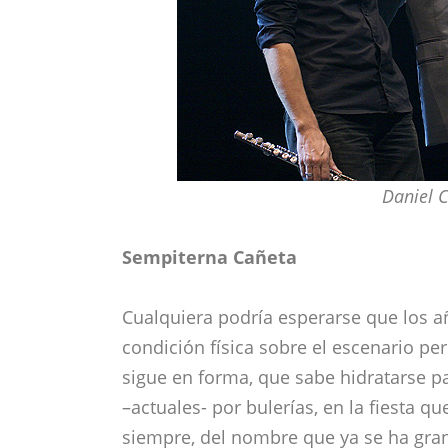
Daniel 
Sempiterna Cañeta
Cualquiera podría esperarse que los a
condición física sobre el escenario p
sigue en forma, que sabe hidratarse pa
–actuales- por bulerías, en la fiesta qu
siempre, del nombre que ya se ha gran