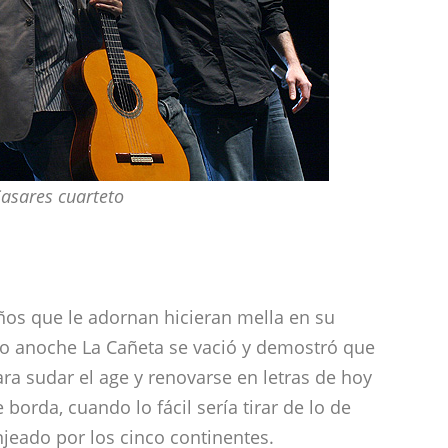
Casares cuarteto
ños que le adornan hicieran mella en su
ero anoche La Cañeta se vació y demostró que
ra sudar el age y renovarse en letras de hoy
e borda, cuando lo fácil sería tirar de lo de
jeado por los cinco continentes.