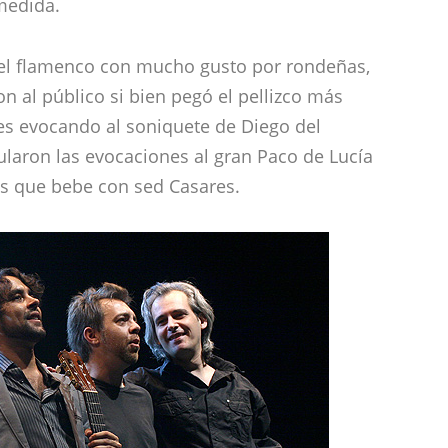
 medida.
 y el flamenco con mucho gusto por rondeñas,
on al público si bien pegó el pellizco más
es evocando al soniquete de Diego del
laron las evocaciones al gran Paco de Lucía
os que bebe con sed Casares.