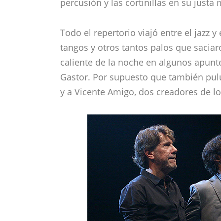
percusión y las cortinillas en su justa
Todo el repertorio viajó entre el jazz
tangos y otros tantos palos que saciar
caliente de la noche en algunos apunt
Gastor. Por supuesto que también pulu
y a Vicente Amigo, dos creadores de l