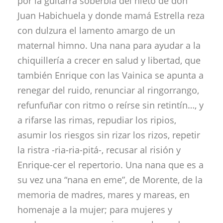
por la guitarra soberbia del nieto de don
Juan Habichuela y donde mamá Estrella reza
con dulzura el lamento amargo de un
maternal himno. Una nana para ayudar a la
chiquillería a crecer en salud y libertad, que
también Enrique con las Vainica se apunta a
renegar del ruido, renunciar al ringorrango,
refunfuñar con ritmo o reírse sin retintín…, y
a rifarse las rimas, repudiar los ripios,
asumir los riesgos sin rizar los rizos, repetir
la ristra -ria-ria-pitá-, recusar al risión y
Enrique-cer el repertorio. Una nana que es a
su vez una “nana en eme”, de Morente, de la
memoria de madres, mares y mareas, en
homenaje a la mujer; para mujeres y