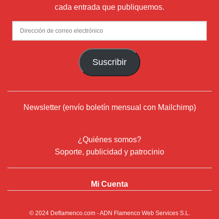
cada entrada que publiquemos.
Dirección
de
correo
Suscribir
electrónico
Newsletter (envío boletín mensual con Mailchimp)
¿Quiénes somos?
Soporte, publicidad y patrocinio
Mi Cuenta
© 2024
Deflamenco.com
- ADN Flamenco Web Services S.L.