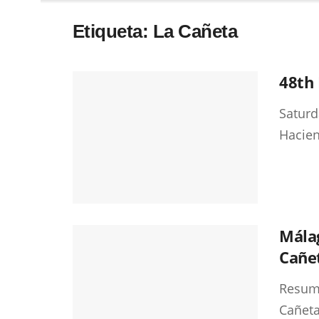
Etiqueta:
La Cañeta
48th
Saturd
Hacien
Málag
Cañet
Resume
Cañeta