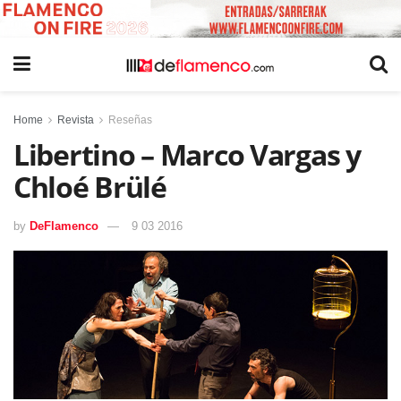
Home
Revista
Reseñas
Libertino – Marco Vargas y
Chloé Brülé
by
DeFlamenco
9 03 2016