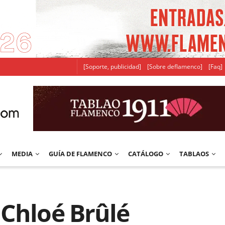
[Soporte, publicidad]
[Sobre deflamenco]
[Faq]
MEDIA
GUÍA DE FLAMENCO
CATÁLOGO
TABLAOS
 Chloé Brûlé