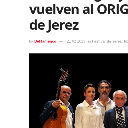
vuelven al ORIG
de Jerez
by
DeFlamenco
21 02 2023
in
Festival de Jerez
,
No