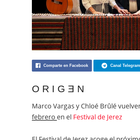
Comparte en Facebook
Canal Telegra
O R I G Ǝ N
Marco Vargas y Chloé Brûlé vuelve
febrero
en el
Festival de Jerez
El Festival de Jerez acoge el próxi