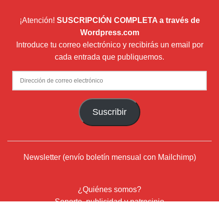
¡Atención!
SUSCRIPCIÓN COMPLETA a través de
Wordpress.com
Introduce tu correo electrónico y recibirás un email por
cada entrada que publiquemos.
Dirección
de
correo
Suscribir
electrónico
Newsletter (envío boletín mensual con Mailchimp)
¿Quiénes somos?
Soporte, publicidad y patrocinio