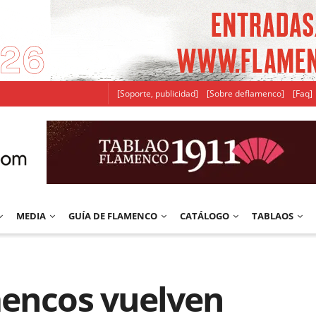
[Soporte, publicidad]
[Sobre deflamenco]
[Faq]
MEDIA
GUÍA DE FLAMENCO
CATÁLOGO
TABLAOS
mencos vuelven