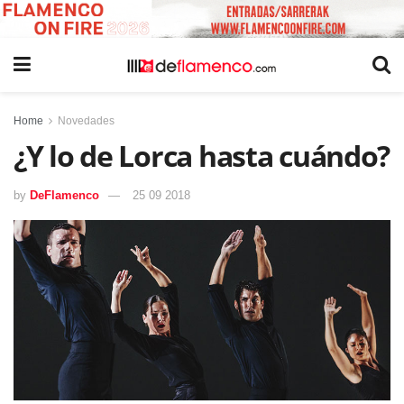
Home
Novedades
¿Y lo de Lorca hasta cuándo?
by
DeFlamenco
25 09 2018