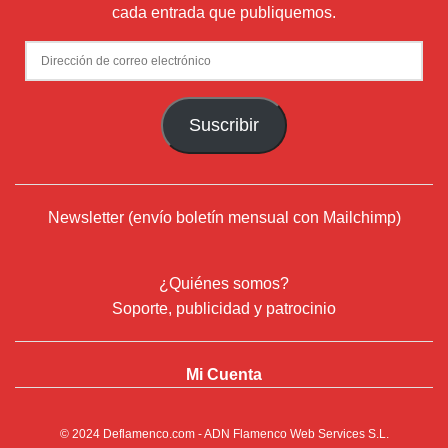
cada entrada que publiquemos.
Dirección
de
correo
Suscribir
electrónico
Newsletter (envío boletín mensual con Mailchimp)
¿Quiénes somos?
Soporte, publicidad y patrocinio
Mi Cuenta
© 2024
Deflamenco.com
- ADN Flamenco Web Services S.L.