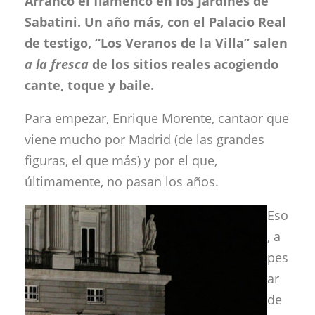
Arrancó el flamenco en los Jardines de
Sabatini. Un año más, con el Palacio Real
de testigo, “Los Veranos de la Villa” salen
a la fresca
de los sitios reales acogiendo
cante, toque y baile.
Para empezar, Enrique Morente, cantaor que
viene mucho por Madrid (de las grandes
figuras, el que más) y por el que,
últimamente, no pasan los años.
Eso
, a
pes
ar
de