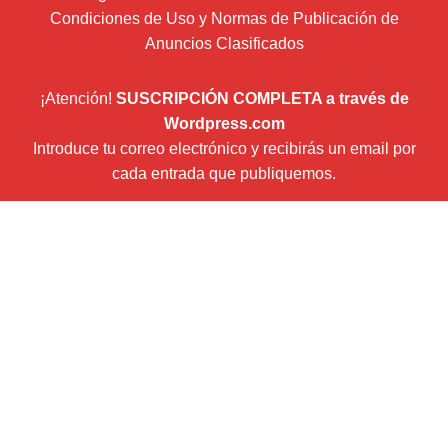
Condiciones de Uso y Normas de Publicación de
Anuncios Clasificados
¡Atención!
SUSCRIPCIÓN COMPLETA a través de
Wordpress.com
Introduce tu correo electrónico y recibirás un email por
cada entrada que publiquemos.
Dirección
de
correo
Suscribir
electrónico
Newsletter (envío boletín mensual con Mailchimp)
¿Quiénes somos?