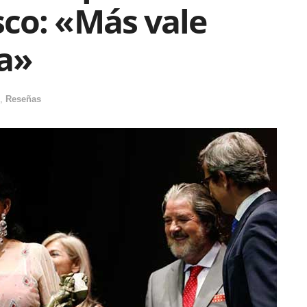
co: «Más vale
a»
,
Reseñas