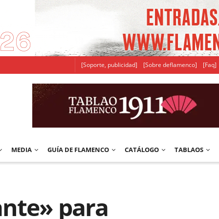
[Soporte, publicidad]
[Sobre deflamenco]
[Faq]
MEDIA
GUÍA DE FLAMENCO
CATÁLOGO
TABLAOS
nte» para