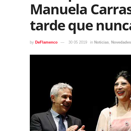
Manuela Carras
tarde que nunc
by
DeFlamenco
30 05 2019
in
Noticias
,
Novedades