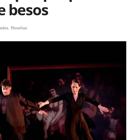
e besos
ades
,
Reseñas