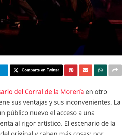
m
Comparte en Twitter
ario del Corral de la Morería
en otro
ene sus ventajas y sus inconvenientes. La
un público nuevo el acceso a una
a al rigor artístico. El escenario de la
 del original y caben más cosas; por