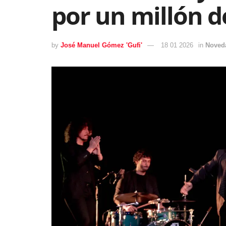
por un millón d
by
José Manuel Gómez 'Gufi'
18 01 2026
in
Noved