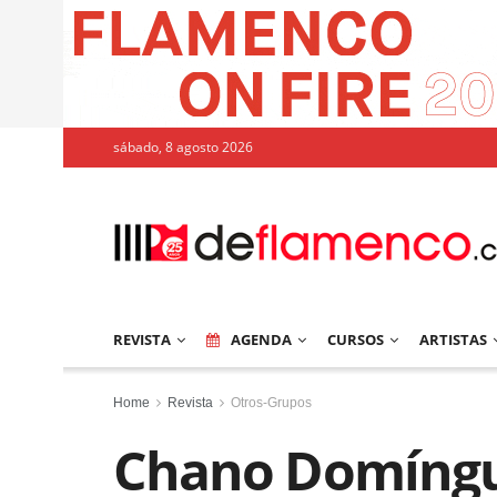
sábado, 8 agosto 2026
REVISTA
AGENDA
CURSOS
ARTISTAS
Home
Revista
Otros-Grupos
Chano Domíng