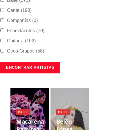
Baile
(173)
Cante
(198)
Compañías
(0)
Espectáculos
(10)
Guitarra
(102)
Otros-Grupos
(58)
BAILE
BAILE
Macarena
Belén
Ramírez
López