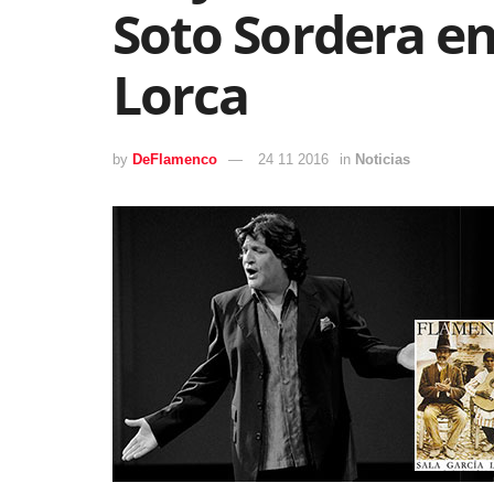
Soto Sordera en
Lorca
by
DeFlamenco
24 11 2016
in
Noticias