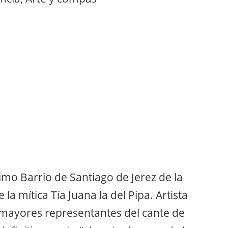
imo Barrio de Santiago de Jerez de la
 la mítica Tía Juana la del Pipa. Artista
s mayores representantes del cante de
 definitivamente “el cante de ayer, de hoy
bién bailaor y antecesor del que lo es en
a, y que es su sobrino.