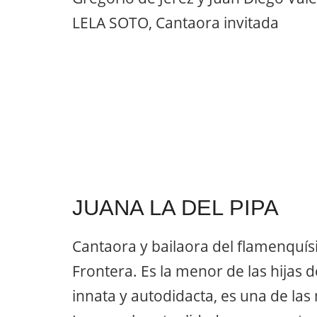
LELA SOTO, Cantaora invitada
JUANA LA DEL PIPA
Cantaora y bailaora del flamenquís
Frontera. Es la menor de las hijas de
innata y autodidacta, es una de la
Jerez en la actualidad y representa
y de siempre”. Fué hermana del tam
la actualidad el gran Antonio El Pip