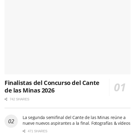
Finalistas del Concurso del Cante
de las Minas 2026
742 SHARES
La segunda semifinal del Cante de las Minas reúne a
nueve nuevos aspirantes a la final. Fotografías & vídeos
471 SHARES
Pepe Habichuela, el toque que hizo avanzar la
tradición
466 SHARES
Arranca el esperado concurso de la 65º edición del
Festival Internacional del Cante de las Minas con su
primera semifinal. Fotos & vídeo
443 SHARES