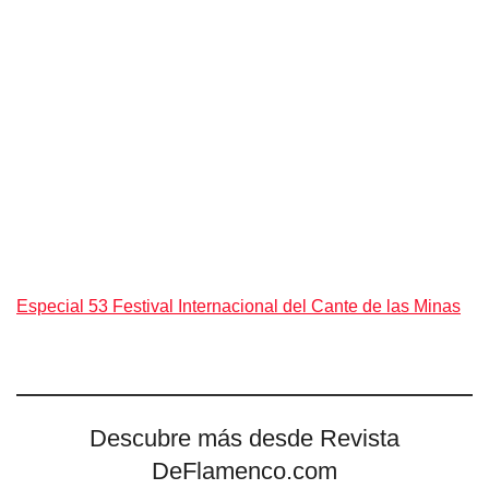
Especial 53 Festival Internacional del Cante de las Minas
Descubre más desde Revista
DeFlamenco.com
Suscríbete y recibe las últimas entradas en tu correo
electrónico.
Escribe tu correo electrónico…
Suscribirse
Tags:
Gamboa
Sábicas