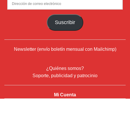
¿Quiénes somos?
Soporte, publicidad y patrocinio
Mi Cuenta
© 2024
Deflamenco.com
- ADN Flamenco Web Services S.L.