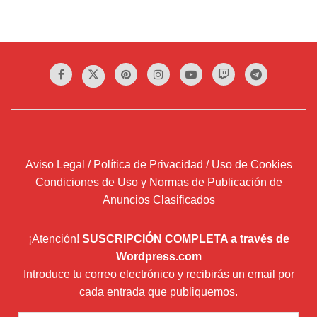
Aviso Legal / Política de Privacidad / Uso de Cookies
Condiciones de Uso y Normas de Publicación de
Anuncios Clasificados
¡Atención!
SUSCRIPCIÓN COMPLETA a través de
Wordpress.com
Introduce tu correo electrónico y recibirás un email por
cada entrada que publiquemos.
Dirección
de
correo
Suscribir
electrónico
Newsletter (envío boletín mensual con Mailchimp)