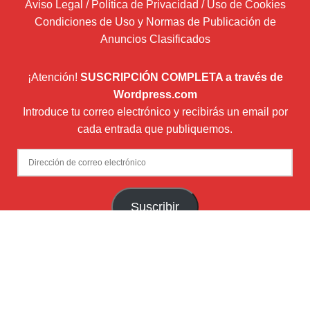
Aviso Legal / Política de Privacidad / Uso de Cookies
Condiciones de Uso y Normas de Publicación de
Anuncios Clasificados
¡Atención!
SUSCRIPCIÓN COMPLETA a través de
Wordpress.com
Introduce tu correo electrónico y recibirás un email por
cada entrada que publiquemos.
Dirección
de
correo
Suscribir
electrónico
Newsletter (envío boletín mensual con Mailchimp)