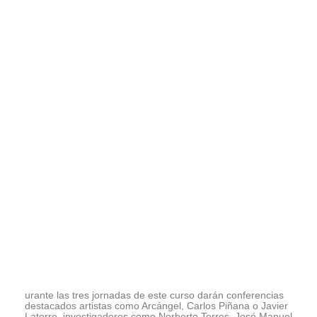
urante las tres jornadas de este curso darán conferencias
destacados artistas como Arcángel, Carlos Piñana o Javier
Latorre, investigadores como Norberto Torres, José Manuel