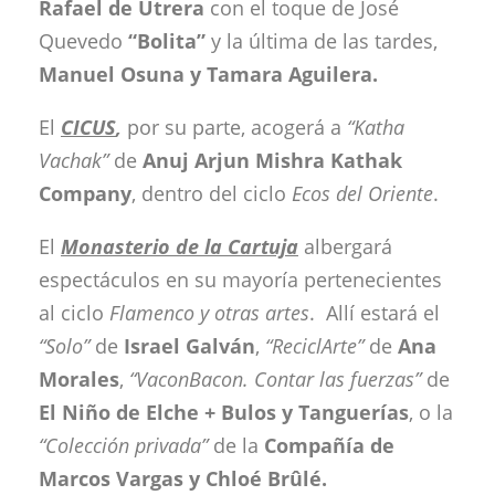
Rafael de Utrera
con el toque de José
Quevedo
“Bolita”
y la última de las tardes,
Manuel Osuna y Tamara Aguilera.
El
CICUS
,
por su parte, acogerá a
“Katha
Vachak”
de
Anuj Arjun Mishra Kathak
Company
, dentro del ciclo
Ecos del Oriente
.
El
Monasterio de la Cartuja
albergará
espectáculos en su mayoría pertenecientes
al ciclo
Flamenco y otras artes
. Allí estará el
“Solo”
de
Israel Galván
,
“ReciclArte”
de
Ana
Morales
,
“VaconBacon. Contar
las fuerzas”
de
El Niño de Elche + Bulos y Tanguerías
, o la
“Colección privada”
de la
Compañía de
Marcos Vargas y Chloé Brûlé.