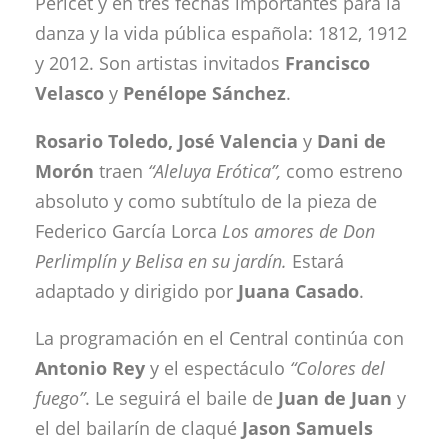
Pericet y en tres fechas importantes para la
danza y la vida pública española: 1812, 1912
y 2012. Son artistas invitados
Francisco
Velasco
y
Penélope Sánchez
.
Rosario
Toledo, José Valencia
y
Dani de
Morón
traen
“Aleluya Erótica”,
como estreno
absoluto y como subtítulo de la pieza de
Federico García Lorca
Los amores
de
Don
Perlimplín y Belisa en su jardín.
Estará
adaptado y dirigido por
Juana Casado
.
La programación en el Central continúa con
Antonio Rey
y el espectáculo
“Colores del
fuego”
. Le seguirá el baile de
Juan de Juan
y
el del bailarín de claqué
Jason Samuels