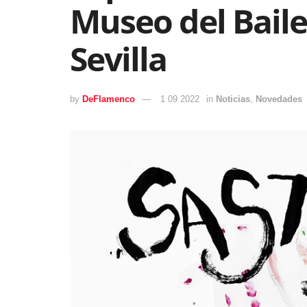
Museo del Bail
Sevilla
by
DeFlamenco
1 09 2022
in
Noticias
,
Novedades