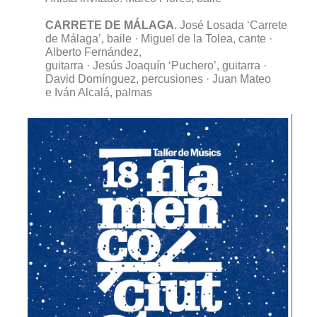
CARRETE DE MÁLAGA
.
José Losada ‘Carrete
de Málaga’, baile · Miguel de la Tolea, cante ·
Alberto Fernández,
guitarra · Jesús Joaquín ‘Puchero’, guitarra ·
David Domínguez, percusiones · Juan Mateo
e Iván Alcalá, palmas