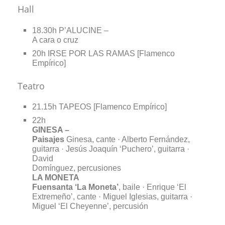
Hall
18.30h P’ALUCINE –
A cara o cruz
20h IRSE POR LAS RAMAS [Flamenco
Empírico]
Teatro
21.15h TAPEOS [Flamenco Empírico]
22h
GINESA –
Paisajes
Ginesa, cante · Alberto Fernández,
guitarra · Jesús Joaquín ‘Puchero’, guitarra ·
David
Domínguez, percusiones
LA MONETA
Fuensanta ‘La Moneta’
, baile · Enrique ‘El
Extremeño’, cante · Miguel Iglesias, guitarra ·
Miguel ‘El Cheyenne’, percusión