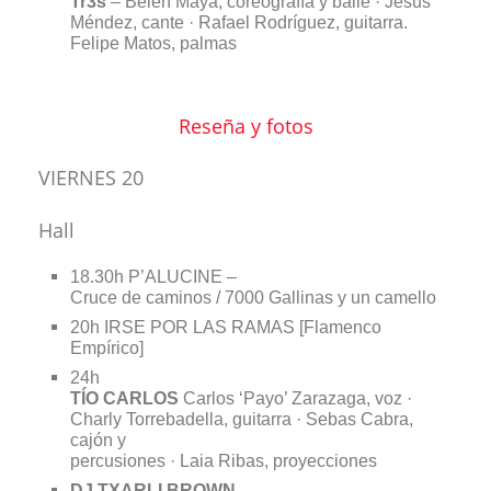
Tr3s
–
Belén Maya, coreografía y baile · Jesús
Méndez, cante · Rafael Rodríguez, guitarra.
Felipe Matos, palmas
Reseña y fotos
VIERNES 20
Hall
18.30h P’ALUCINE –
Cruce de caminos / 7000 Gallinas y un camello
20h IRSE POR LAS RAMAS [Flamenco
Empírico]
24h
TÍO CARLOS
Carlos ‘Payo’ Zarazaga, voz ·
Charly Torrebadella, guitarra · Sebas Cabra,
cajón y
percusiones · Laia Ribas, proyecciones
DJ TXARLI BROWN