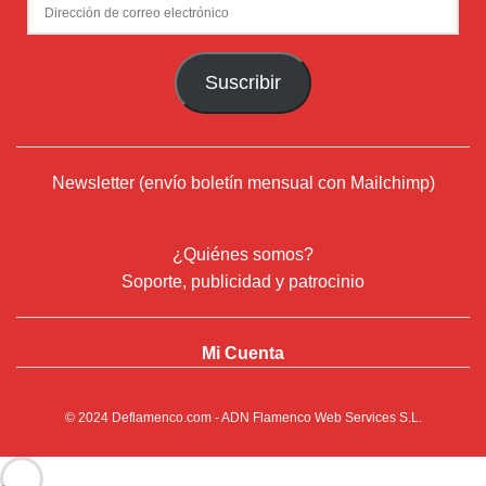
Dirección
de
correo
Suscribir
electrónico
Newsletter (envío boletín mensual con Mailchimp)
¿Quiénes somos?
Soporte, publicidad y patrocinio
Mi Cuenta
© 2024
Deflamenco.com
- ADN Flamenco Web Services S.L.