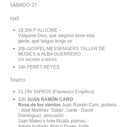
SÁBADO 21
Hall
18.30h P’ALUCINE –
Válgame Dios, qué alegrías tiene esta
gente, qué fatigas tengo yo
20h GOSPEL MESSENGERS TALLER DE
MÚSICS & ALBA GUERRERO
Un secreto a voces
24h PERET REYES
Teatro
21.15h TAPEOS [Flamenco Empírico]
22h
JUAN RAMÓN CARO
Rosa de los vientos
Juan Ramón Caro, guitarra
· José Martínez ‘Salao’, cante · David
Domínguez, percusión ·
Juan Mateo e Iván Alcalá, palmas –
Artista invitado: Marco Flores, baile