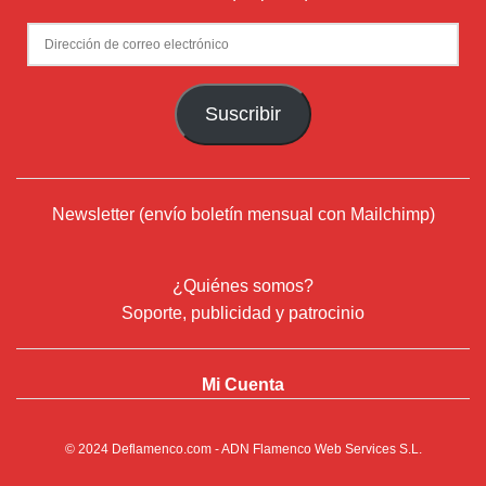
Dirección
de
correo
Suscribir
electrónico
Newsletter (envío boletín mensual con Mailchimp)
¿Quiénes somos?
Soporte, publicidad y patrocinio
Mi Cuenta
© 2024
Deflamenco.com
- ADN Flamenco Web Services S.L.