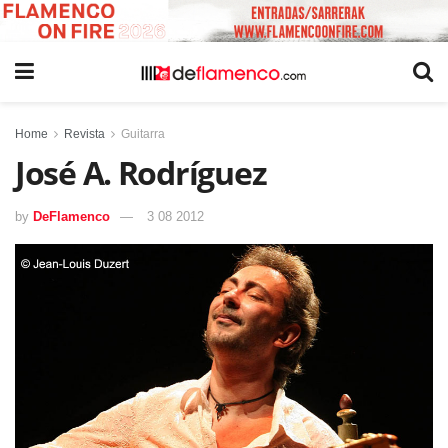
Home
Revista
Guitarra
José A. Rodríguez
by
DeFlamenco
3 08 2012