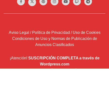
Aviso Legal / Política de Privacidad / Uso de Cookies
Condiciones de Uso y Normas de Publicación de
Anuncios Clasificados
¡Atención!
SUSCRIPCIÓN COMPLETA a través de
Wordpress.com
Introduce tu correo electrónico y recibirás un email por
cada entrada que publiquemos.
Dirección
de
correo
Suscribir
electrónico