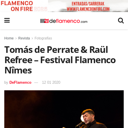
Home
Revista
Fotografías
Tomás de Perrate & Raül
Refree – Festival Flamenco
Nîmes
by
DeFlamenco
12 01 2020