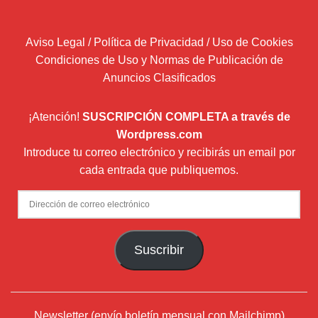
Aviso Legal / Política de Privacidad / Uso de Cookies
Condiciones de Uso y Normas de Publicación de
Anuncios Clasificados
¡Atención!
SUSCRIPCIÓN COMPLETA a través de
Wordpress.com
Introduce tu correo electrónico y recibirás un email por
cada entrada que publiquemos.
Dirección
de
correo
Suscribir
electrónico
Newsletter (envío boletín mensual con Mailchimp)