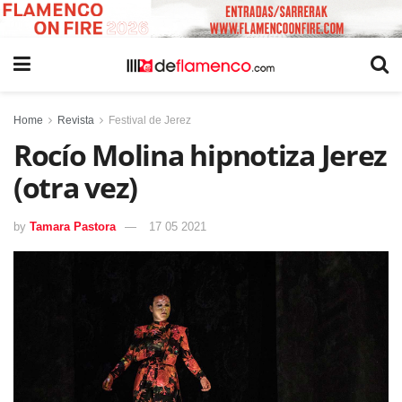
Home
Revista
Festival de Jerez
Rocío Molina hipnotiza Jerez
(otra vez)
by
Tamara Pastora
17 05 2021