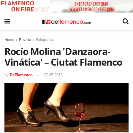
Home
Revista
Fotografías
Rocío Molina 'Danzaora-
Vinática' – Ciutat Flamenco
by
DeFlamenco
27 05 2013