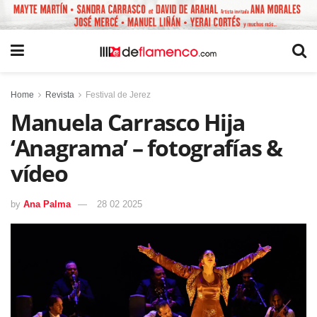
Home
Revista
Festival de Jerez
Manuela Carrasco Hija
‘Anagrama’ – fotografías &
vídeo
by
Ana Palma
28 02 2025